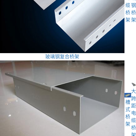
缆
钢
桥
桥
架
架
玻璃钢复合桥架
大
跨
槽
距
式
电
桥
缆
架
桥
架