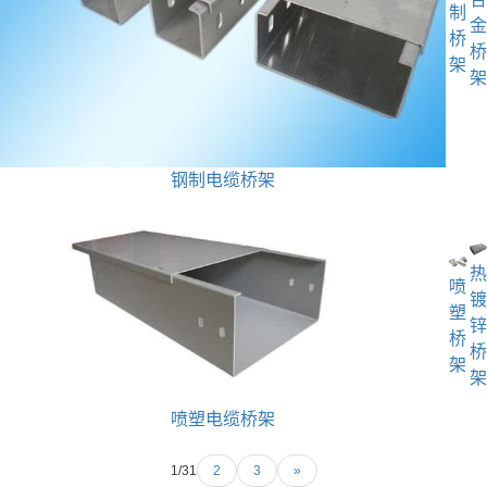
制
金
桥
桥
架
架
钢制电缆桥架
热
喷
镀
塑
锌
桥
桥
架
架
喷塑电缆桥架
1/3
1
2
3
»