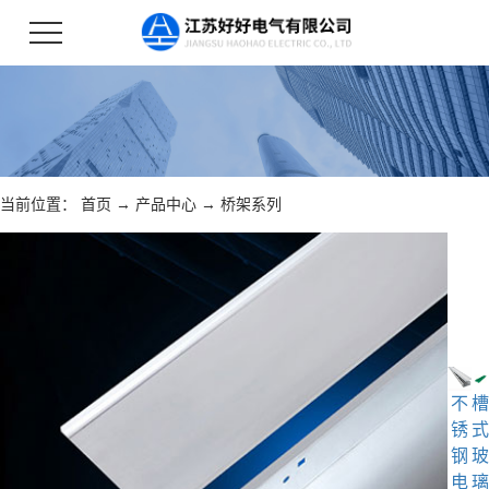
当前位置：
首页
→
产品中心
→
桥架系列
不
槽
锈
式
钢
玻
电
璃