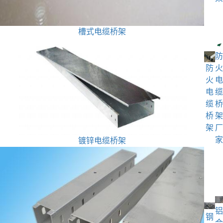
槽式电缆桥架
防
防
火
火
电
电
缆
缆
桥
桥
架
架
厂
家
镀锌电缆桥架
铝
钢
合