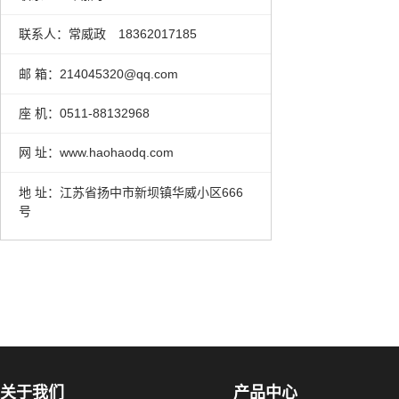
联系人：常威政 18362017185
邮 箱：214045320@qq.com
座 机：0511-88132968
网 址：www.haohaodq.com
地 址：江苏省扬中市新坝镇华威小区666
号
关于我们
产品中心