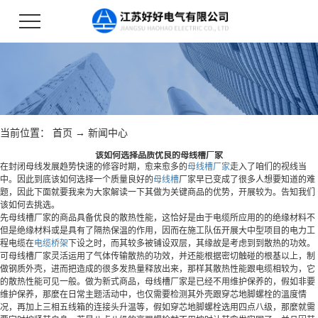
当前位置：
首页
→
新闻中心
该如何选择品质优良的母线槽厂家
在封闭母线发展趋势快速的修容时期，愈来愈多的
母线槽厂家
走入了咱们的视线当
中。因此到底该如何选择一个质量良好的
母线槽
厂家早已变成了很多人想要知道的难
题，因此下面就要我来为大家解读一下其做为关键商品的优势，开展较为。告知我们
该如何去挑选。
先母线槽厂家的商品具备优良的散热性能，这恰好是由于电缆所应用的的绝缘材料不
但是绝缘材料或是具有了隔热保温的作用，因而在施工队伍开展大中型项目的电力工
程电缆在
电缆桥架
下设之时，而其较多被铺设双层，其缘故是考虑到到散热的功效。
可母线槽厂家灵活运用了气体传输散热的功效，并还能根据密切触碰的根基以上，制
做钢质外壳，进而把造成的很多发热量释放出来，那样其散热性能跟电缆相较为，它
的散热性能可见一般。做为新式商品，母线槽厂家是已经不用维护保养的，假如非要
维护保养，那麼在日常主题活动中，也仅需要检测其外壳跟穿芯地脚螺栓的溫度情
况，再加上三相五线箱的连接头升温等，假如穿芯地脚螺栓选用四点八级，那麼就需