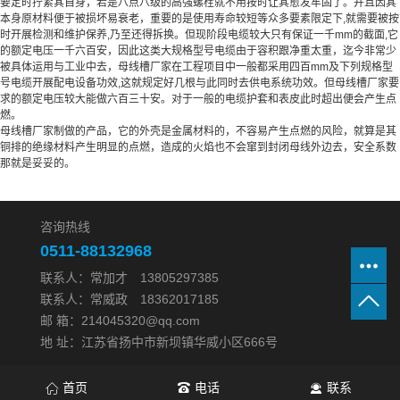
要定时拧紧其自身，若是八点八级的高强螺栓就不用按时让其愈发牢固了。并且因其
本身原材料便于被损坏易衰老，重要的是使用寿命较短等众多要素限定下,就需要被按
时开展检测和维护保养,乃至还得拆换。但现阶段电缆较大只有保证一千mm的截面,它
的额定电压一千六百安，因此这类大规格型号电缆由于容积跟净重太重，迄今非常少
被具体运用与工业中去，母线槽厂家在工程项目中一般都采用四百mm及下列规格型
号电缆开展配电设备功效,这就规定好几根与此同时去供电系统功效。但母线槽厂家要
求的额定电压较大能做六百三十安。对于一般的电缆护套和表皮此时超出便会产生点
燃。
母线槽厂家制做的产品，它的外壳是金属材料的，不容易产生点燃的风险，就算是其
铜排的绝缘材料产生明显的点燃，造成的火焰也不会窜到封闭母线外边去，安全系数
那就是妥妥的。
咨询热线
0511-88132968
联系人：常加才 13805297385
联系人：常威政 18362017185
邮 箱：214045320@qq.com
地 址：江苏省扬中市新坝镇华威小区666号
首页
电话
联系